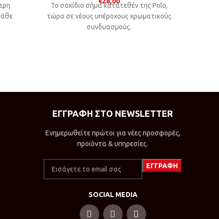
€
28,00
τερη
Το σακίδιο σήμα κατατεθέν της Polo,
Το σακ
κάθε
τώρα σε νέους υπέροχους χρωματικούς
τώρα σε
συνδυασμούς.
ΕΓΓΡΑΦΗ ΣΤΟ NEWSLETTER
Ενημερωθείτε πρώτοι για νέες προσφορές,
προϊόντα & υπηρεσίες.
SOCIAL MEDIA