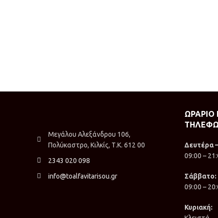
ΩΡΑΡΙΟ
ΤΗΛΕΦΩ
Μεγάλου Αλεξάνδρου 106,
Πολύκαστρο, Κιλκίς, Τ.Κ. 612 00
Δευτέρα 
09:00 – 21
2343 020 098
info@toalfavitarisou.gr
Σάββατο:
09:00 – 20
Κυριακή:
Κλειστά