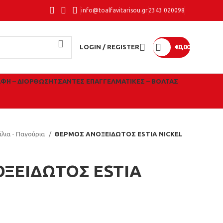
info@toalfavitarisou.gr
2343 020098
LOGIN / REGISTER
€
0,00
ΑΦΉ – ΔΙΌΡΘΩΣΗ
ΤΣΆΝΤΕΣ ΕΠΑΓΓΕΛΜΑΤΙΚΈΣ – ΒΌΛΤΑΣ
λια - Παγούρια
ΘΕΡΜΟΣ ΑΝΟΞΕΙΔΩΤΟΣ ESTIA NICKEL
ΞΕΙΔΩΤΟΣ ESTIA