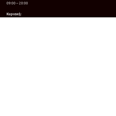
09:00 – 20:00
Κυριακή:
Κλειστά
ΧΡΗΣΙΜΑ LINKS
Επικοινωνία
Όροι χρήσης
Πολιτική απορρήτου
Πολιτική επιστροφών
Τρόποι αποστολής
ΕΓΓΡΑΦΗ ΣΤΟ NEWSLETTER
Ενημερωθείτε πρώτοι για νέες προσφορές, προϊόντα &
υπηρεσίες.
SOCIAL MEDIA