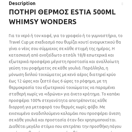
Description
ΠΟΤΗΡΙ ΘΕΡΜΟΣ ESTIA 500ML
WHIMSY WONDERS
Για το νερό ή τον καφέ, για το γραφείο ή το γυμναστήριο, το
Travel Cup με σχεδιασμό που θυμίζει κουτί αναψυκτικού θα
γίνει ο νέος σου σύμμαχος σε κάθε στιγμή της ημέρας. Η
κατασκευή από ανοξείδωτο ατσάλι 18/8 εσωτερικά και
εξωτερικά προσφέρει μέγιστη προστασία και αναλλοίωτη
γεύση του ροφήματος σε κάθε γουλιά. Παράλληλα, η
μόνωση διπλού τοιχώματος με κενό αέρος διατηρεί κρύο
έως 12 ώρες και ζεστό έως 6 ώρες το ρόφημα, με τη
θερμοκρασία του εξωτερικού τοιχώματος να παραμένει
σταθερή χωρίς να «ιδρώνει» για άνετο κράτημα. Το καπάκι
προσφέρει 100% στεγανότητα αποτρέποντας κάθε
διαρροή για μεταφορά του θερμός χωρίς φόβο. Με
ενισχυμένο αναδιπλούμενο καλαμάκι που προσφέρει άνεση
σε κάθε γουλιά και προστασία όταν δεν χρησιμοποιείται.
Διαθέτει μεγάλο στόμιο που επιτρέπει την προσθήκη πάγου