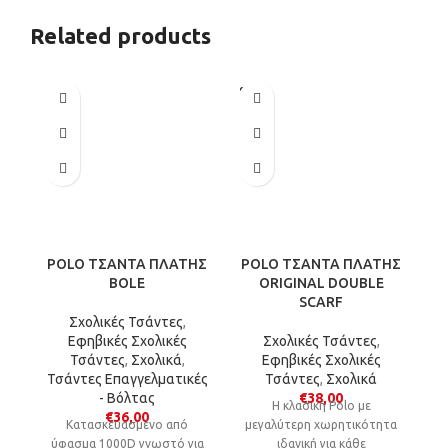
αναψυκτικού θα γίνει ο νέος
αναψυκτικού θα γίνει ο νέος
σου σύμμαχος σε κάθε
σου σύμμαχος σε κάθε
Related products
στιγμή της ημέρας.
στιγμή της ημέρας.
SOLD
OUT
POLO ΤΣΑΝΤΑ ΠΛΑΤΗΣ
POLO ΤΣΑΝΤΑ ΠΛΑΤΗΣ
P
BOLE
ORIGINAL DOUBLE
SCARF
Σχολικές Τσάντες
,
Εφηβικές Σχολικές
Σχολικές Τσάντες
,
Τσάντες
,
Σχολικά
,
Εφηβικές Σχολικές
Τσάντες Επαγγελματικές
Τσάντες
,
Σχολικά
- Βόλτας
€
38,00
Η κλασική Polo με
€
36,00
Kατασκευασμένο από
μεγαλύτερη χωρητικότητα
μ
ύφασμα 1000D γνωστό για
ιδανική για κάθε