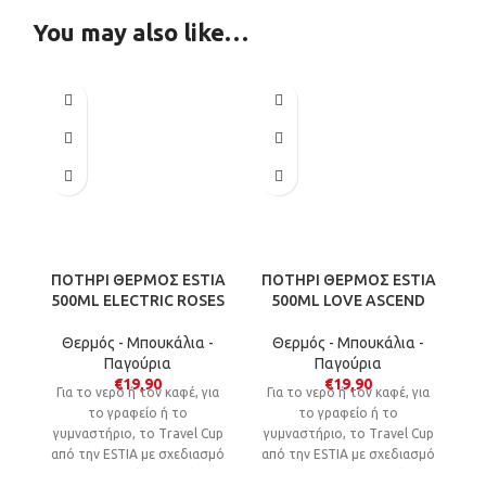
You may also like…
ΠΟΤΗΡΙ ΘΕΡΜΟΣ ESTIA
ΠΟΤΗΡΙ ΘΕΡΜΟΣ ESTIA
500ML ELECTRIC ROSES
500ML LOVE ASCEND
Θερμός - Μπουκάλια -
Θερμός - Μπουκάλια -
Παγούρια
Παγούρια
€
19,90
€
19,90
Για το νερό ή τον καφέ, για
Για το νερό ή τον καφέ, για
το γραφείο ή το
το γραφείο ή το
γυμναστήριο, το Travel Cup
γυμναστήριο, το Travel Cup
από την ΕSTIA με σχεδιασμό
από την ΕSTIA με σχεδιασμό
που θυμίζει κουτί
που θυμίζει κουτί