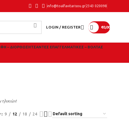
info@toalfavitarisou.gr
2343 020098
LOGIN / REGISTER
€
0,00
ΑΦΉ – ΔΙΌΡΘΩΣΗ
ΤΣΆΝΤΕΣ ΕΠΑΓΓΕΛΜΑΤΙΚΈΣ – ΒΌΛΤΑΣ
 Παγούρια
 ηλικιών!
w
9
12
18
24