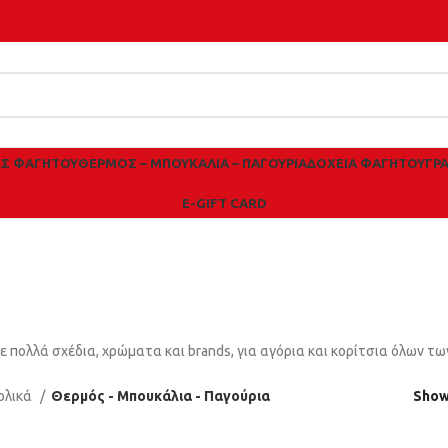
ΕΣ ΦΑΓΗΤΟΎ
ΘΕΡΜΌΣ – ΜΠΟΥΚΆΛΙΑ – ΠΑΓΟΎΡΙΑ
ΔΟΧΕΊΑ ΦΑΓΗΤΟΎ
ΓΡ
E-GIFT CARD
 Μπουκάλια -
 πολλά σχέδια, χρώματα και brands, για αγόρια και κορίτσια όλων των
ολικά
Θερμός - Μπουκάλια - Παγούρια
Sho