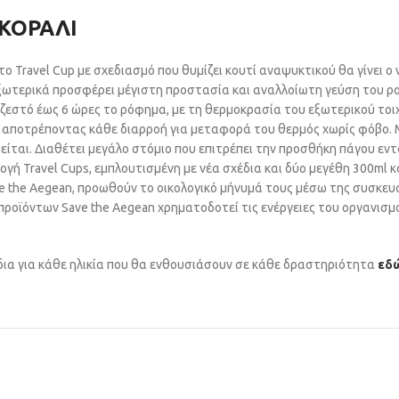
 ΚΟΡΑΛΙ
 το Travel Cup με σχεδιασμό που θυμίζει κουτί αναψυκτικού θα γίνει 
ξωτερικά προσφέρει μέγιστη προστασία και αναλλοίωτη γεύση του ρ
ι ζεστό έως 6 ώρες το ρόφημα, με τη θερμοκρασία του εξωτερικού το
αποτρέποντας κάθε διαρροή για μεταφορά του θερμός χωρίς φόβο. 
είται. Διαθέτει μεγάλο στόμιο που επιτρέπει την προσθήκη πάγου εντ
γή Travel Cups, εμπλουτισμένη με νέα σχέδια και δύο μεγέθη 300ml 
e the Aegean, προωθούν το οικολογικό μήνυμά τους μέσω της συσκευ
ροϊόντων Save the Aegean χρηματοδοτεί τις ενέργειες του οργανισ
ια για κάθε ηλικία που θα ενθουσιάσουν σε κάθε δραστηριότητα
εδ