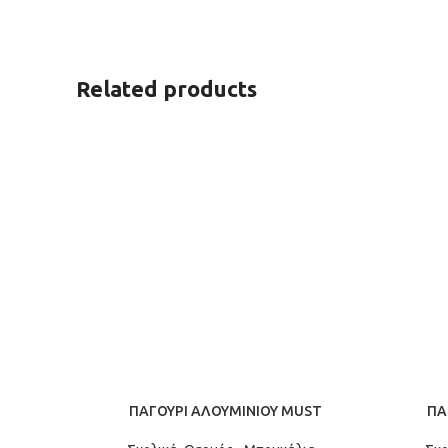
αναψυκτικού θα γίνει ο νέος σου
σύμμαχ
σύμμαχος σε κάθε στιγμή της ημέρας.
Related products
ΠΑΓΟΥΡΙ ΑΛΟΥΜΙΝΙΟΥ MUST
ΠΑ