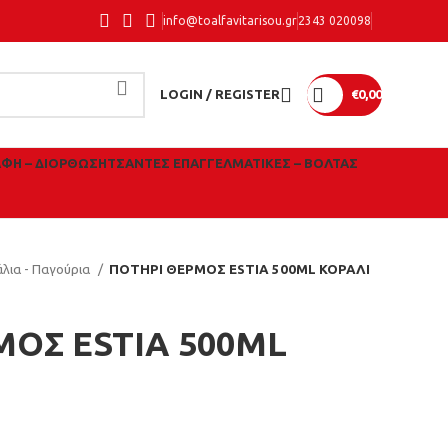
info@toalfavitarisou.gr
2343 020098
LOGIN / REGISTER
€
0,00
ΑΦΉ – ΔΙΌΡΘΩΣΗ
ΤΣΆΝΤΕΣ ΕΠΑΓΓΕΛΜΑΤΙΚΈΣ – ΒΌΛΤΑΣ
λια - Παγούρια
ΠΟΤΗΡΙ ΘΕΡΜΟΣ ESTIA 500ML ΚΟΡΑΛΙ
ΜΟΣ ESTIA 500ML