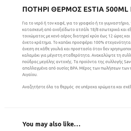
ΠΟΤΗΡΙ ΘΕΡΜΟΣ ESTIA 500ML
Για το νερό ή τον καφέ, για το γραφείο ή το γυμναστήριο,
κατασκευή από ανοξείδωτο ατσάλι 18/8 εσωτερικά και ε
τοιχώματος με κενό αέρος διατηρεί κρύο έως 12 ώρες κα
άνετο κράτημα. Το καπάκι προσφέρει 100% στεγανότητα 
άνεση σε κάθε γουλιά και προστασία όταν δεν χρησιμοποι
καλαμάκι για μέγιστη σταθερότητα. Ανακαλύψτε τη συλλο
πούδρας μεγάλης αντοχής. Τα προϊόντα της συλλογής Sav
απαλλαγμένα από ουσίες BPA. Μέρος των πωλήσεων των π
Αιγαίου.
Αναζητήστε όλα τα θερμός σε υπέροχα χρώματα και σχέδ
You may also like…