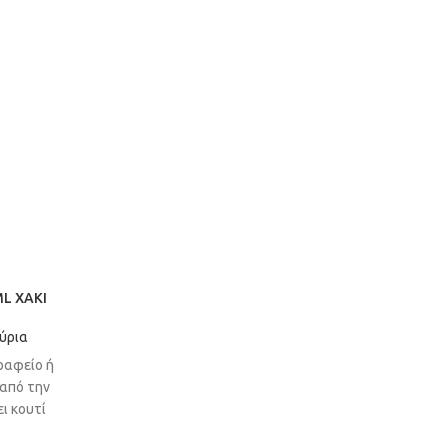
L ΧΑΚΙ
ύρια
γραφείο ή
 από την
ι κουτί
ς σου