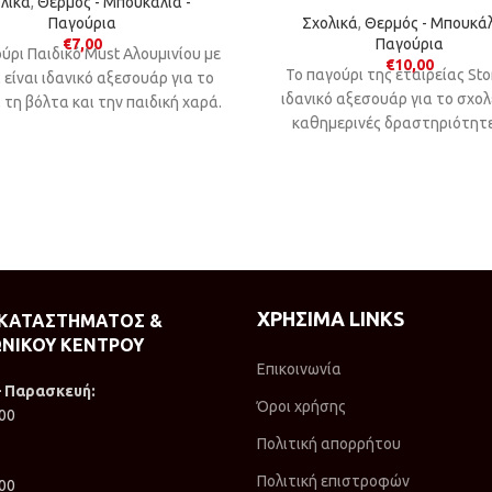
λικά
,
Θερμός - Μπουκάλια -
Παγούρια
Σχολικά
,
Θερμός - Μπουκάλ
€
7,00
Παγούρια
ύρι Παιδικό Must Αλουμινίου με
€
10,00
Το παγούρι της εταιρείας Stor
 είναι ιδανικό αξεσουάρ για το
ιδανικό αξεσουάρ για το σχολε
, τη βόλτα και την παιδική χαρά.
καθημερινές δραστηριότητε
βόλτες.
ΧΡΗΣΙΜΑ LINKS
 ΚΑΤΑΣΤΗΜΑΤΟΣ &
ΝΙΚΟΥ ΚΕΝΤΡΟΥ
Επικοινωνία
– Παρασκευή:
Όροι χρήσης
:00
Πολιτική απορρήτου
Πολιτική επιστροφών
:00