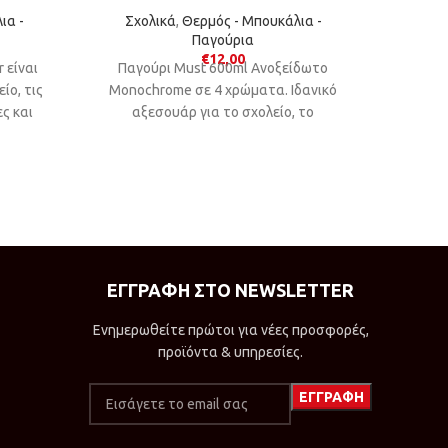
ια -
Σχολικά
,
Θερμός - Μπουκάλια -
Σχο
Παγούρια
€
12,00
 είναι
Παγούρι Must 600ml Ανοξείδωτο
Το Must
ίο, τις
Monochrome σε 4 χρώματα. Ιδανικό
500 ml 
ς και
αξεσουάρ για το σχολείο, το
Πετρόλ,
γυμναστήριο και τις καθημερινές
αξ
βόλτες.
γυμν
ΕΓΓΡΑΦΗ ΣΤΟ NEWSLETTER
Ενημερωθείτε πρώτοι για νέες προσφορές,
προϊόντα & υπηρεσίες.