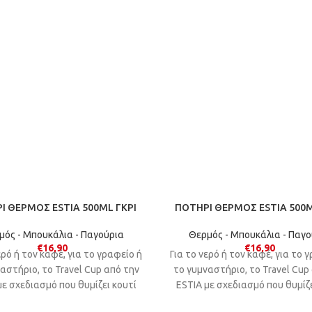
Ι ΘΕΡΜΟΣ ESTIA 500ML ΓΚΡΙ
ΠΟΤΗΡΙ ΘΕΡΜΟΣ ESTIA 500M
μός - Μπουκάλια - Παγούρια
Θερμός - Μπουκάλια - Παγο
€
16,90
€
16,90
ερό ή τον καφέ, για το γραφείο ή
Για το νερό ή τον καφέ, για το 
αστήριο, το Travel Cup από την
το γυμναστήριο, το Travel Cup
με σχεδιασμό που θυμίζει κουτί
ΕSTIA με σχεδιασμό που θυμίζε
υκτικού θα γίνει ο νέος σου
αναψυκτικού θα γίνει ο νέο