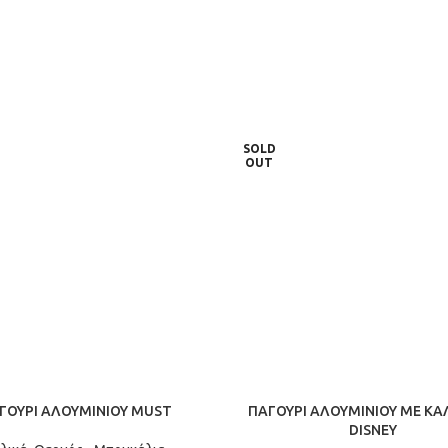
ος σε κάθε στιγμή της ημέρας.
σύμμαχος σε κάθε στιγμή της 
SOLD
OUT
ΓΟΥΡΙ ΑΛΟΥΜΙΝΙΟΥ MUST
ΠΑΓΟΥΡΙ ΑΛΟΥΜΙΝΙΟΥ ΜΕ Κ
DISNEY