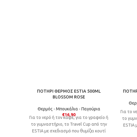
ΠΟΤΗΡΙ ΘΕΡΜΟΣ ESTIA 500ML
ΠΟΤΗΡ
BLOSSOM ROSE
Θερ
Θερμός - Μπουκάλια - Παγούρια
Για το ν
€
16,90
Για το νερό ή τον καφέ, για το γραφείο ή
το γυμν
το γυμναστήριο, το Travel Cup από την
ΕSTIA 
ESTIA με σχεδιασμό που θυμίζει κουτί
αναψ