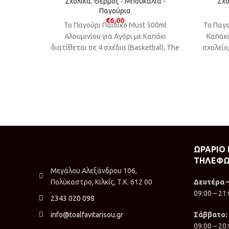
Σχολικά
,
Θερμός - Μπουκάλια -
Σχο
Παγούρια
€
6,00
Το Παγούρι Παιδικό Must 500ml
Το Παγο
Αλουμινίου για Αγόρι με Καπάκι
Καπάκι
διατίθεται σε 4 σχέδια (Basketball, The
σχολείο
Best Gamer, Safari, Up To The Stars) και
είναι ιδανικό αξεσουάρ για το σχολείο
και τη βόλτα.
ΩΡΑΡΙΟ
ΤΗΛΕΦΩ
Μεγάλου Αλεξάνδρου 106,
Πολύκαστρο, Κιλκίς, Τ.Κ. 612 00
Δευτέρα 
09:00 – 21
2343 020 098
info@toalfavitarisou.gr
Σάββατο:
09:00 – 20