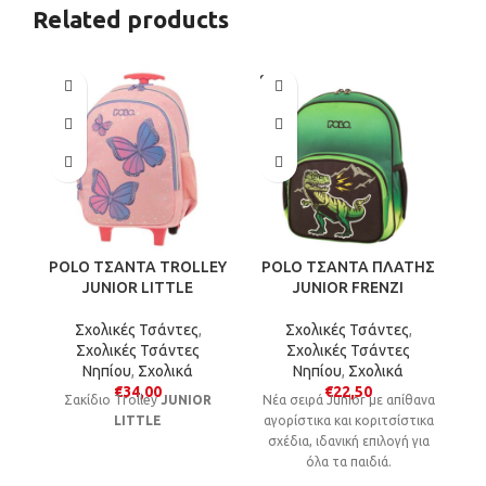
Related products
SOLD
SO
OUT
O
P
Τ
POLO ΤΣΑΝΤΑ TROLLEY
POLO ΤΣΑΝΤΑ ΠΛΑΤΗΣ
Σ
JUNIOR LITTLE
JUNIOR FRENZI
κα
Σχολικές Τσάντες
,
Σχολικές Τσάντες
,
Σχολικές Τσάντες
Σχολικές Τσάντες
Νηπίου
,
Σχολικά
Νηπίου
,
Σχολικά
€
34,00
€
22,50
Σακίδιο Trolley
JUNIOR
Νέα σειρά Junior με απίθανα
LITTLE
αγορίστικα και κοριτσίστικα
σχέδια, ιδανική επιλογή για
όλα τα παιδιά.