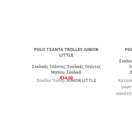
POLO ΤΣΑΝΤΑ TROLLEY JUNIOR
PO
LITTLE
Σχολικ
Σχολικές Τσάντες
,
Σχολικές Τσάντες
Τ
Νηπίου
,
Σχολικά
€
34,00
Σακίδιο Trolley
JUNIOR LITTLE
Kατασ
γνωστ
ικανότη