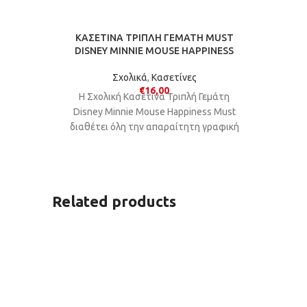
ΚΑΣΕΤΙΝΑ ΤΡΙΠΛΗ ΓΕΜΑΤΗ MUST
DISNEY MINNIE MOUSE HAPPINESS
Σχολικά
,
Κασετίνες
€
16,00
Η Σχολική Κασετίνα Τριπλή Γεμάτη
Disney Minnie Mouse Happiness Must
διαθέτει όλη την απαραίτητη γραφική
ύλη και προσφέρει την κατάλληλη
οργάνωση.
Related products