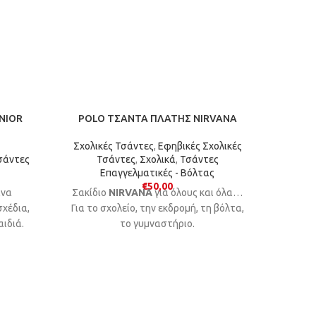
NIOR
POLO ΤΣΑΝΤΑ ΠΛΑΤΗΣ NIRVANA
POLO
Σχολικές Τσάντες
,
Εφηβικές Σχολικές
σάντες
Τσάντες
,
Σχολικά
,
Τσάντες
Σχολικ
Επαγγελματικές - Βόλτας
€
50,00
ανα
Σακίδιο
NIRVANA
για όλους και όλα…
Το σακ
σχέδια,
Για το σχολείο, την εκδρομή, τη βόλτα,
τώρα σε
αιδιά.
το γυμναστήριο.