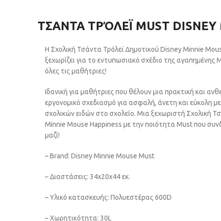
ΤΣΑΝΤΑ ΤΡΌΛΕΪ MUST DISNEY
Η Σχολική Τσάντα Τρόλεϊ Δημοτικού Disney Minnie Mous
ξεχωρίζει για το εντυπωσιακό σχέδιο της αγαπημένης 
όλες τις μαθήτριες!
Ιδανική για μαθήτριες που θέλουν μια πρακτική και ανθ
εργονομικό σχεδιασμό για ασφαλή, άνετη και εύκολη
σχολικών ειδών στο σχολείο. Μια ξεχωριστή Σχολική Τ
Minnie Mouse Happiness με την ποιότητα Must που συνδ
μαζί!
– Brand: Disney Minnie Mouse Must
– Διαστάσεις: 34x20x44 εκ.
– Υλικό κατασκευής: Πολυεστέρας 600D
– Χωρητικότητα: 30L