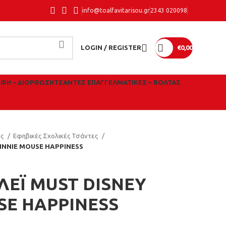
info@toalfavitarisou.gr
2343 020098
LOGIN / REGISTER
€
0,00
ΑΦΉ – ΔΙΌΡΘΩΣΗ
ΤΣΆΝΤΕΣ ΕΠΑΓΓΕΛΜΑΤΙΚΈΣ – ΒΌΛΤΑΣ
ες
Εφηβικές Σχολικές Τσάντες
INNIE MOUSE HAPPINESS
ΛΕΪ MUST DISNEY
SE HAPPINESS