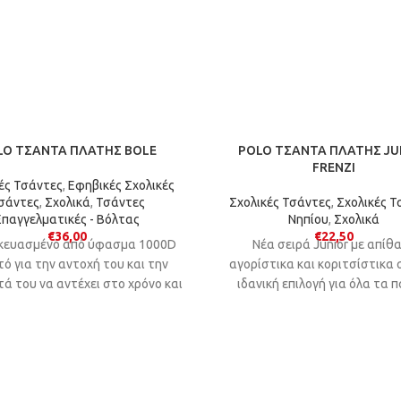
LO ΤΣΑΝΤΑ ΠΛΑΤΗΣ BOLE
POLO ΤΣΑΝΤΑ ΠΛΑΤΗΣ JU
FRENZI
ές Τσάντες
,
Εφηβικές Σχολικές
σάντες
,
Σχολικά
,
Τσάντες
Σχολικές Τσάντες
,
Σχολικές Τ
Επαγγελματικές - Βόλτας
Νηπίου
,
Σχολικά
€
36,00
€
22,50
κευασμένο από ύφασμα 1000D
Νέα σειρά Junior με απίθ
ό για την αντοχή του και την
αγορίστικα και κοριτσίστικα 
τά του να αντέχει στο χρόνο και
ιδανική επιλογή για όλα τα π
τις καθημερινές φθορές.