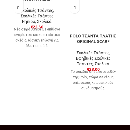
Σχολικές Τσάντες
,
Σχολικές Τσάντες
Νηπίου
,
Σχολικά
€
22,50
Νέα σειρά Junior με απίθανα
αγορίστικα και κοριτσίστικα
POLO ΤΣΑΝΤΑ ΠΛΑΤΗΣ
P
σχέδια, ιδανική επιλογή για
ORIGINAL SCARF
όλα τα παιδιά.
Σχολικές Τσάντες
,
Εφηβικές Σχολικές
Τσάντες
,
Σχολικά
€
28,00
Τ
Το σακίδιο σήμα κατατεθέν
της Polo, τώρα σε νέους
υπέροχους χρωματικούς
συνδυασμούς.
m