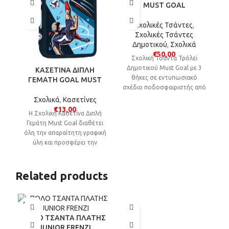
MUST GOAL
Σχολικές Τσάντες
,
Σχολικές Τσάντες
Δημοτικού
,
Σχολικά
€
50,00
Σχολική Τσάντα Τρόλεϊ
Δημοτικού Must Goal με 3
ΚΑΣΕΤΙΝΑ ΔΙΠΛΗ
θήκες σε εντυπωσιακό
ΓΕΜΑΤΗ GOAL MUST
σχέδιο ποδοσφαιριστής από
καουτσούκ για τους λάτρεις
Σχολικά
,
Κασετίνες
του ποδοσφαίρου!
€
13,00
Η Σχολική Κασετίνα Διπλή
Γεμάτη Must Goal διαθέτει
όλη την απαραίτητη γραφική
ύλη και προσφέρει την
κατάλληλη οργάνωση,
ασφαλή μεταφορά και
φύλαξη όλων των ειδών
Related products
γραφής για το σχολείο.
SOLD
OUT
POLO ΤΣΑΝΤΑ ΠΛΑΤΗΣ
JUNIOR FRENZI