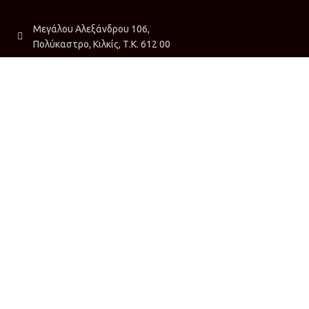
Μεγάλου Αλεξάνδρου 106,
Πολύκαστρο, Κιλκίς, Τ.Κ. 612 00
2343 020 098
info@toalfavitarisou.gr
ΩΡΑΡΙΟ ΚΑΤΑΣΤΗΜΑΤΟΣ & ΤΗΛΕΦΩΝΙΚΟΥ
ΚΕΝΤΡΟΥ
Δευτέρα – Παρασκευή:
09:00 – 21:00
Σάββατο:
09:00 – 20:00
Κυριακή:
Κλειστά
ΧΡΗΣΙΜΑ LINKS
Επικοινωνία