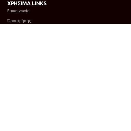
ΧΡΗΣΙΜΑ LINKS
Επικοινωνία
Όροι χρήσης
Πολιτική απορρήτου
Πολιτική επιστροφών
Τρόποι αποστολής
ΕΓΓΡΑΦΗ ΣΤΟ NEWSLETTER
Ενημερωθείτε πρώτοι για νέες προσφορές, προϊόντα &
υπηρεσίες.
SOCIAL MEDIA
Copyright © 2024 Το Αλφαβητάρι σου | Powered & Designed by:
Forsight.