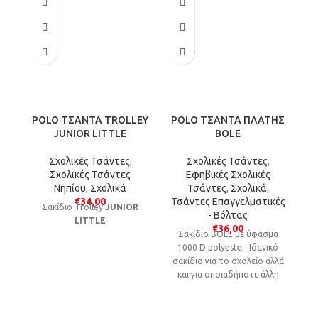
POLO ΤΣΑΝΤΑ TROLLEY
POLO ΤΣΑΝΤΑ ΠΛΑΤΗΣ
P
JUNIOR LITTLE
BOLE
Σχολικές Τσάντες
,
Σχολικές Τσάντες
,
Σχολικές Τσάντες
Εφηβικές Σχολικές
Νηπίου
,
Σχολικά
Τσάντες
,
Σχολικά
,
€
34,00
Τσάντες Επαγγελματικές
Σακίδιο Trolley
JUNIOR
Τ
- Βόλτας
LITTLE
€
36,00
Σακίδιο BOLE με ύφασμα
1000 D polyester. Ιδανικό
σακίδιο για το σχολείο αλλά
και για οποιαδήποτε άλλη
δραστηριότητα.