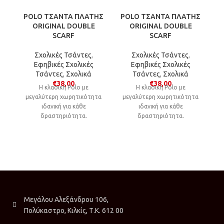
POLO ΤΣΑΝΤΑ ΠΛΑΤΗΣ
POLO ΤΣΑΝΤΑ ΠΛΑΤΗΣ
P
ORIGINAL DOUBLE
ORIGINAL DOUBLE
SCARF
SCARF
Σχολικές Τσάντες
,
Σχολικές Τσάντες
,
Εφηβικές Σχολικές
Εφηβικές Σχολικές
Τσάντες
,
Σχολικά
Τσάντες
,
Σχολικά
Τ
€
38,00
€
38,00
Η κλασική Polo με
Η κλασική Polo με
μεγαλύτερη χωρητικότητα
μεγαλύτερη χωρητικότητα
ιδανική για κάθε
ιδανική για κάθε
δραστηριότητα.
δραστηριότητα.
Μεγάλου Αλεξάνδρου 106,
Πολύκαστρο, Κιλκίς, Τ.Κ. 612 00