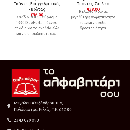
Τσάντες Επαγγελματικές
Τσάντες
,
Σχολικά
- Βόλτας
€
38,00
Η κλασική Polo με
€
36,00
Σακίδιο BOLE με ύφασμα
μεγαλύτερη χωρητικότητα
μ
1000 D polyester. Ιδανικό
ιδανική για κάθε
σακίδιο για το σχολείο αλλά
δραστηριότητα.
και για οποιαδήποτε άλλη
δραστηριότητα.
Μεγάλου Αλεξάνδρου 106,
Πολύκαστρο, Κιλκίς, Τ.Κ. 612 00
2343 020 098