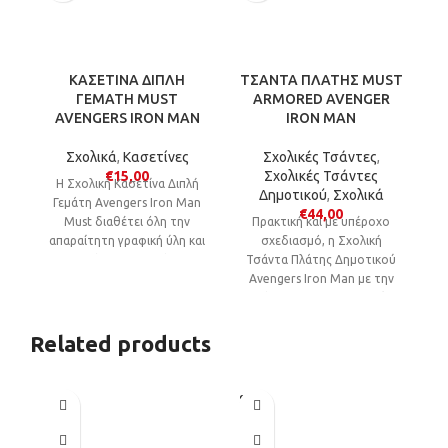
ΚΑΣΕΤΙΝΑ ΔΙΠΛΗ
ΤΣΑΝΤΑ ΠΛΑΤΗΣ MUST
Τ
ΓΕΜΑΤΗ MUST
ARMORED AVENGER
AVENGERS IRON MAN
IRON MAN
Σχολικά
,
Κασετίνες
Σχολικές Τσάντες
,
€
15,00
Σχολικές Τσάντες
Η Σχολική Κασετίνα Διπλή
Δημοτικού
,
Σχολικά
Γεμάτη Avengers Iron Man
€
44,00
Must διαθέτει όλη την
Πρακτική και με υπέροχο
απαραίτητη γραφική ύλη και
σχεδιασμό, η Σχολική
Ν
προσφέρει την κατάλληλη
Τσάντα Πλάτης Δημοτικού
A
οργάνωση, ασφαλή
Avengers Iron Man με την
μεταφορά και φύλαξη όλων
ποιότητα Must εξασφαλίζει
σχ
των ειδών γραφής στο
την καθημερινή ασφαλή,
μ
σχολείο.
άνετη και εύκολη μεταφορά
Related products
όλων των απαραίτητων
σχολικών ειδών.
SOLD
OUT