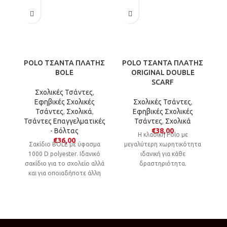
POLO ΤΣΑΝΤΑ ΠΛΑΤΗΣ
POLO ΤΣΑΝΤΑ ΠΛΑΤΗΣ
P
BOLE
ORIGINAL DOUBLE
SCARF
Σχολικές Τσάντες
,
Εφηβικές Σχολικές
Σχολικές Τσάντες
,
Τσάντες
,
Σχολικά
,
Εφηβικές Σχολικές
Τσάντες Επαγγελματικές
Τσάντες
,
Σχολικά
Τ
- Βόλτας
€
38,00
Η κλασική Polo με
€
36,00
Σακίδιο BOLE με ύφασμα
μεγαλύτερη χωρητικότητα
1000 D polyester. Ιδανικό
ιδανική για κάθε
σακίδιο για το σχολείο αλλά
δραστηριότητα.
και για οποιαδήποτε άλλη
δραστηριότητα.