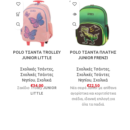
SOLD
SO
OUT
O
POLO ΤΣΑΝΤΑ TROLLEY
POLO ΤΣΑΝΤΑ ΠΛΑΤΗΣ
P
JUNIOR LITTLE
JUNIOR FRENZI
Σχολικές Τσάντες
,
Σχολικές Τσάντες
,
Σχολικές Τσάντες
Σχολικές Τσάντες
Νηπίου
,
Σχολικά
Νηπίου
,
Σχολικά
€
34,00
€
22,50
Τ
Σακίδιο Trolley
JUNIOR
Νέα σειρά Junior με απίθανα
LITTLE
αγορίστικα και κοριτσίστικα
σχέδια, ιδανική επιλογή για
Σ
όλα τα παιδιά.
κα