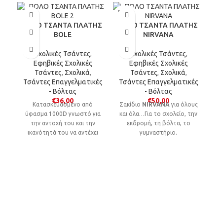
SOLD
OUT
POLO ΤΣΑΝΤΑ ΠΛΑΤΗΣ
POLO ΤΣΑΝΤΑ ΠΛΑΤΗΣ
BOLE
NIRVANA
Σχολικές Τσάντες
,
Σχολικές Τσάντες
,
Εφηβικές Σχολικές
Εφηβικές Σχολικές
Τσάντες
,
Σχολικά
,
Τσάντες
,
Σχολικά
,
Τσάντες Επαγγελματικές
Τσάντες Επαγγελματικές
- Βόλτας
- Βόλτας
P
€
36,00
€
50,00
Kατασκευασμένο από
Σακίδιο
NIRVANA
για όλους
ύφασμα 1000D γνωστό για
και όλα…Για το σχολείο, την
την αντοχή του και την
εκδρομή, τη βόλτα, το
ικανότητά του να αντέχει
γυμναστήριο.
στο χρόνο και τις
καθημερινές φθορές.
μ