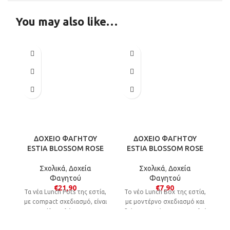
You may also like…
ΔΟΧΕΙΟ ΦΑΓΗΤΟΥ
ΔΟΧΕΙΟ ΦΑΓΗΤΟΥ
ESTIA BLOSSOM ROSE
ESTIA BLOSSOM ROSE
Σχολικά
,
Δοχεία
Σχολικά
,
Δοχεία
Φαγητού
Φαγητού
€
21,90
€
7,90
Τα νέα Lunch Pots της εστία,
Το νέο Lunch B
ox
της εστία,
με compact σχεδιασμό, είναι
με μοντέρνο σχεδιασμό και
η απόλυτη λύση για τη
διάφορα χρώματα, αποτελεί
θε
μεταφορά φαγητού στη
ιδανική επιλογή για τη