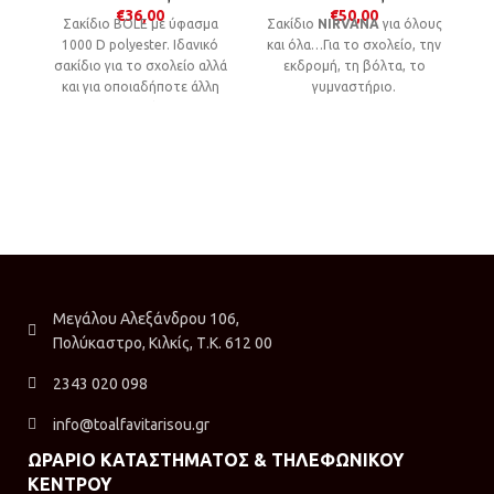
€
36,00
€
50,00
Σακίδιο BOLE με ύφασμα
Σακίδιο
NIRVANA
για όλους
μ
1000 D polyester. Ιδανικό
και όλα…Για το σχολείο, την
σακίδιο για το σχολείο αλλά
εκδρομή, τη βόλτα, το
και για οποιαδήποτε άλλη
γυμναστήριο.
δραστηριότητα.
Μεγάλου Αλεξάνδρου 106,
Πολύκαστρο, Κιλκίς, Τ.Κ. 612 00
2343 020 098
info@toalfavitarisou.gr
ΩΡΑΡΙΟ ΚΑΤΑΣΤΗΜΑΤΟΣ & ΤΗΛΕΦΩΝΙΚΟΥ
ΚΕΝΤΡΟΥ