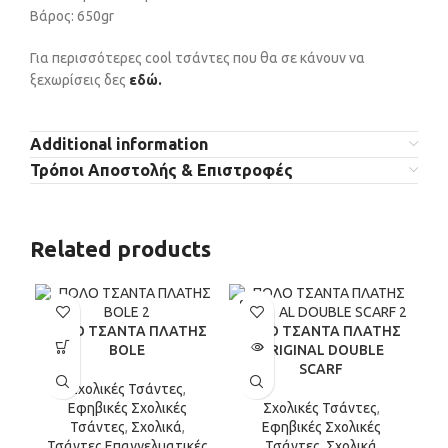
Βάρος: 650gr
Για περισσότερες cool τσάντες που θα σε κάνουν να
ξεχωρίσεις δες
εδώ.
Additional information
Τρόποι Αποστολής & Επιστροφές
Related products
SOLD
OUT
POLO ΤΣΑΝΤΑ ΠΛΑΤΗΣ
POLO ΤΣΑΝΤΑ ΠΛΑΤΗΣ
P
BOLE
ORIGINAL DOUBLE
SCARF
Σχολικές Τσάντες
,
Εφηβικές Σχολικές
Σχολικές Τσάντες
,
Τσάντες
,
Σχολικά
,
Εφηβικές Σχολικές
Τσάντες Επαγγελματικές
Τσάντες
,
Σχολικά