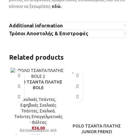
κάνουν να ξεχωρίσεις
εδώ.
Additional information
Τρόποι Αποστολής & Επιστροφές
Related products
SOLD
OUT
POLO ΤΣΑΝΤΑ ΠΛΑΤΗΣ
BOLE
Σχολικές Τσάντες
,
Εφηβικές Σχολικές
Τσάντες
,
Σχολικά
,
Τσάντες Επαγγελματικές
- Βόλτας
POLO ΤΣΑΝΤΑ ΠΛΑΤΗΣ
P
€
36,00
Kατασκευασμένο από
JUNIOR FRENZI