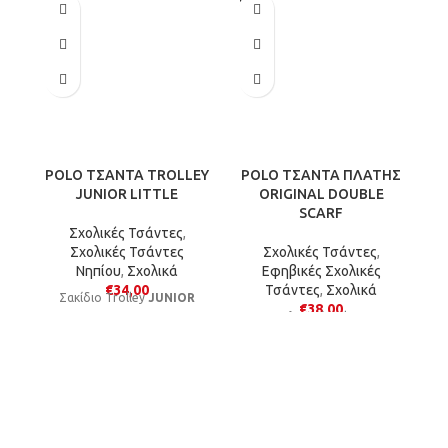
SOLD
OUT
POLO ΤΣΑΝΤΑ TROLLEY
POLO ΤΣΑΝΤΑ ΠΛΑΤΗΣ
P
JUNIOR LITTLE
ORIGINAL DOUBLE
SCARF
Σχολικές Τσάντες
,
Σχολικές Τσάντες
Σχολικές Τσάντες
,
Νηπίου
,
Σχολικά
Εφηβικές Σχολικές
€
34,00
Τσάντες
,
Σχολικά
Σακίδιο Trolley
JUNIOR
€
38,00
LITTLE
Η κλασική Polo με
μεγαλύτερη χωρητικότητα
μ
ιδανική για κάθε
δραστηριότητα.