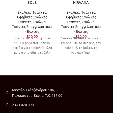
BOLE
NIRVANA
Σχολικές Τσάντες
,
Σχολικές Τσάντες
,
Εφηβικές Σχολικές
Εφηβικές Σχολικές
Τσάντες
,
Σχολικά
,
Τσάντες
,
Σχολικά
,
Τσάντες Επαγγελματικές
Τσάντες Επαγγελματικές
Τ
- Βόλτας
- Βόλτας
€
36,00
€
50,00
Σακίδιο BOLE με ύφασμα
Σακίδιο
NIRVANA
για όλους
1000 D polyester. Ιδανικό
και όλα…Για το σχολείο, την
σακίδιο για το σχολείο αλλά
εκδρομή, τη βόλτα, το
και για οποιαδήποτε άλλη
γυμναστήριο.
δραστηριότητα.
Μεγάλου Αλεξάνδρου 106,
Πολύκαστρο, Κιλκίς, Τ.Κ. 612 00
2343 020 098