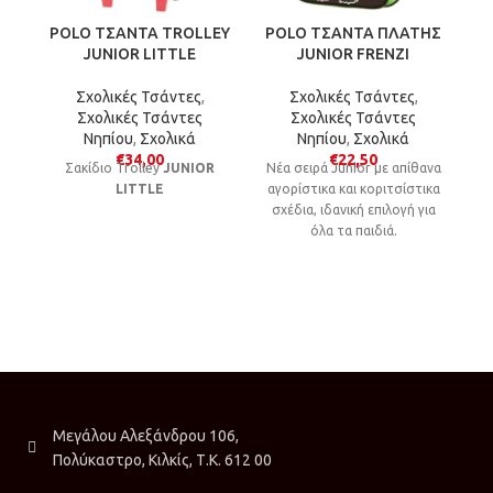
POLO ΤΣΑΝΤΑ TROLLEY
POLO ΤΣΑΝΤΑ ΠΛΑΤΗΣ
μ
JUNIOR LITTLE
JUNIOR FRENZI
Σχολικές Τσάντες
,
Σχολικές Τσάντες
,
Σχολικές Τσάντες
Σχολικές Τσάντες
Νηπίου
,
Σχολικά
Νηπίου
,
Σχολικά
€
34,00
€
22,50
Σακίδιο Trolley
JUNIOR
Νέα σειρά Junior με απίθανα
LITTLE
αγορίστικα και κοριτσίστικα
σχέδια, ιδανική επιλογή για
όλα τα παιδιά.
Μεγάλου Αλεξάνδρου 106,
Πολύκαστρο, Κιλκίς, Τ.Κ. 612 00