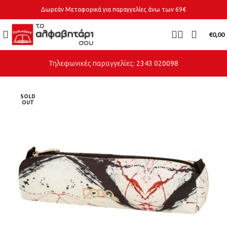
Δωρεάν Μεταφορικά για παραγγελίες άνω των 69€
€
0,00
Τηλεφωνικές παραγγελίες:
2343 020098
SOLD
OUT