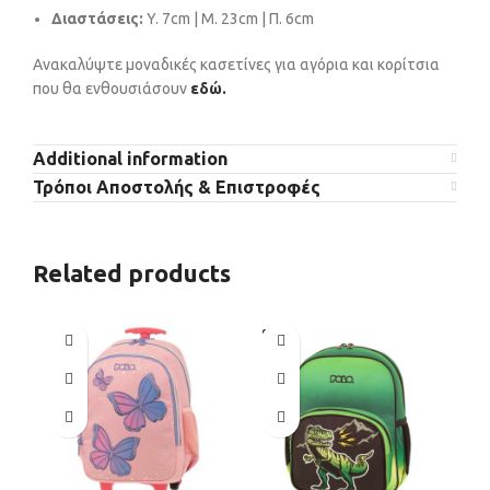
Διαστάσεις:
Y. 7cm | Μ. 23cm | Π. 6cm
Ανακαλύψτε μοναδικές κασετίνες για αγόρια και κορίτσια
που θα ενθουσιάσουν
εδώ.
Additional information
Τρόποι Αποστολής & Επιστροφές
Related products
SOLD
SO
OUT
O
P