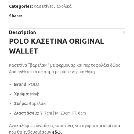
Categories:
Κασετίνες
,
Σχολικά
Share:
Description
POLO ΚΑΣΕΤΙΝΑ ORIGINAL
WALLET
Kασετίνα “βαρελάκι” με φερμουάρ και πορτοφολάκι δώρο.
Από ανθεκτικό ύφασμα με μία κεντρική θήκη.
Brand:
POLO
Χρώμα:
Μωβ
Σχήμα:
Βαρελάκι
Διαστάσεις:
Y. 7cm | Μ. 23cm | Π. 6cm
Ανακαλύψτε μοναδικές κασετίνες για αγόρια και κορίτσια
που θα ενθουσιάσουν
εδώ.