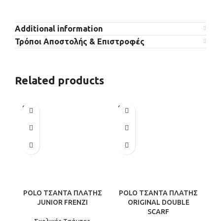
Additional information
Τρόποι Αποστολής & Επιστροφές
Related products
SOLD
SOLD
OUT
OUT
POLO ΤΣΑΝΤΑ ΠΛΑΤΗΣ
POLO ΤΣΑΝΤΑ ΠΛΑΤΗΣ
P
JUNIOR FRENZI
ORIGINAL DOUBLE
SCARF