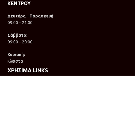
ΚΕΝΤΡΟΥ
Δευτέρα – Παρασκευή:
09:00 – 21:00
Σάββατο:
09:00 – 20:00
Κυριακή:
Κλειστά
ΧΡΗΣΙΜΑ LINKS
Επικοινωνία
Όροι χρήσης
Πολιτική απορρήτου
Πολιτική επιστροφών
Τρόποι αποστολής
ΕΓΓΡΑΦΗ ΣΤΟ NEWSLETTER