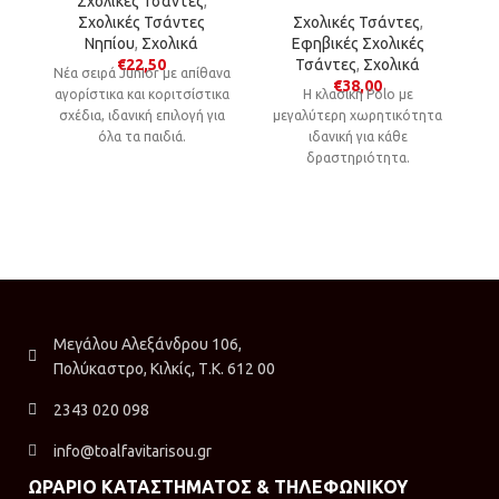
Σχολικές Τσάντες
,
Σχολικές Τσάντες
Σχολικές Τσάντες
,
Νηπίου
,
Σχολικά
Εφηβικές Σχολικές
€
22,50
Τσάντες
,
Σχολικά
Νέα σειρά Junior με απίθανα
€
38,00
αγορίστικα και κοριτσίστικα
Η κλασική Polo με
σχέδια, ιδανική επιλογή για
μεγαλύτερη χωρητικότητα
μ
όλα τα παιδιά.
ιδανική για κάθε
δραστηριότητα.
Μεγάλου Αλεξάνδρου 106,
Πολύκαστρο, Κιλκίς, Τ.Κ. 612 00
2343 020 098
info@toalfavitarisou.gr
ΩΡΑΡΙΟ ΚΑΤΑΣΤΗΜΑΤΟΣ & ΤΗΛΕΦΩΝΙΚΟΥ