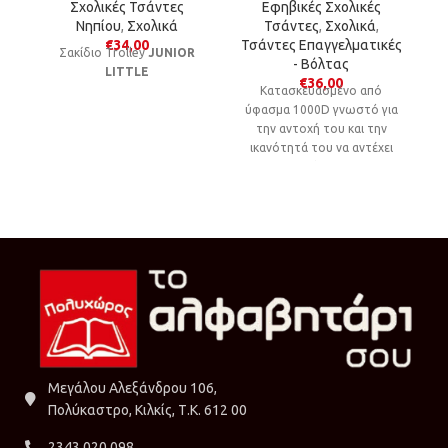
Σχολικές Τσάντες
Εφηβικές Σχολικές
Νηπίου
,
Σχολικά
Τσάντες
,
Σχολικά
,
€
34,00
Τσάντες Επαγγελματικές
Σακίδιο Trolley
JUNIOR
- Βόλτας
LITTLE
€
36,00
Kατασκευασμένο από
μ
ύφασμα 1000D γνωστό για
την αντοχή του και την
ικανότητά του να αντέχει
στο χρόνο και τις
καθημερινές φθορές.
Μεγάλου Αλεξάνδρου 106,
Πολύκαστρο, Κιλκίς, Τ.Κ. 612 00
2343 020 098