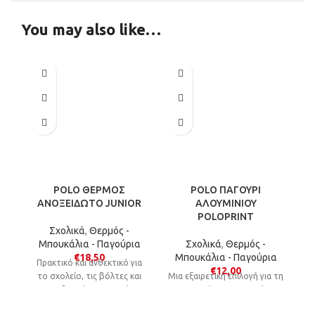
You may also like…
POLO ΘΕΡΜΟΣ
POLO ΠΑΓΟΥΡΙ
ΑΝΟΞΕΙΔΩΤΟ JUNIOR
ΑΛΟΥΜΙΝΙΟΥ
POLOPRINT
Σχολικά
,
Θερμός -
Μπουκάλια - Παγούρια
Σχολικά
,
Θερμός -
€
18,50
Μπουκάλια - Παγούρια
Πρακτικό και ανθεκτικό για
€
12,00
το σχολείο, τις βόλτες και
Μια εξαιρετική επιλογή για τη
τις εκδρομές. Διατηρεί τα
μεταφορά των ροφημάτων
ροφήματά στην επιθυμητή
των παιδιών, προσφέροντας