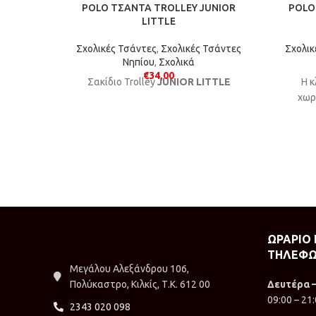
POLO ΤΣΑΝΤΑ TROLLEY JUNIOR
POLO
LITTLE
Σχολικές Τσάντες
,
Σχολικές Τσάντες
Σχολικ
Νηπίου
,
Σχολικά
€
34,00
Σακίδιο Trolley
JUNIOR LITTLE
Η κ
χωρ
ΩΡΑΡΙΟ
ΤΗΛΕΦΩ
Μεγάλου Αλεξάνδρου 106,
Πολύκαστρο, Κιλκίς, Τ.Κ. 612 00
Δευτέρα 
09:00 – 21
2343 020 098