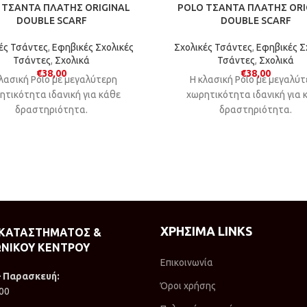
 ΤΣΑΝΤΑ ΠΛΑΤΗΣ ORIGINAL
POLO ΤΣΑΝΤΑ ΠΛΑΤΗΣ ORI
DOUBLE SCARF
DOUBLE SCARF
ές Τσάντες
,
Εφηβικές Σχολικές
Σχολικές Τσάντες
,
Εφηβικές Σ
Τσάντες
,
Σχολικά
Τσάντες
,
Σχολικά
€
38,00
€
38,00
λασική Polo με μεγαλύτερη
Η κλασική Polo με μεγαλύ
ητικότητα ιδανική για κάθε
χωρητικότητα ιδανική για 
δραστηριότητα.
δραστηριότητα.
ΧΡΗΣΙΜΑ LINKS
 ΚΑΤΑΣΤΗΜΑΤΟΣ &
ΝΙΚΟΥ ΚΕΝΤΡΟΥ
Επικοινωνία
– Παρασκευή:
Όροι χρήσης
:00