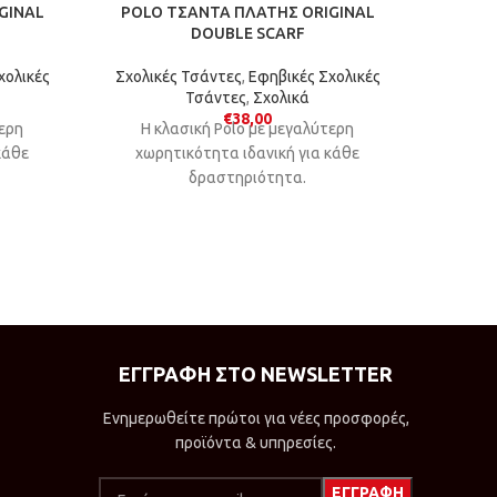
GINAL
POLO ΤΣΑΝΤΑ ΠΛΑΤΗΣ ORIGINAL
POL
DOUBLE SCARF
Σχολικ
χολικές
Σχολικές Τσάντες
,
Εφηβικές Σχολικές
Τσάντες
,
Σχολικά
Το μον
€
38,00
τερη
Η κλασική Polo με μεγαλύτερη
επέκ
κάθε
χωρητικότητα ιδανική για κάθε
χωρ
δραστηριότητα.
ΕΓΓΡΑΦΗ ΣΤΟ NEWSLETTER
Ενημερωθείτε πρώτοι για νέες προσφορές,
προϊόντα & υπηρεσίες.