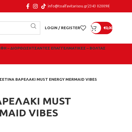
info@toalfavitarisou.gr
2343 020098
LOGIN / REGISTER
€
0,00
ΑΦΉ – ΔΙΌΡΘΩΣΗ
ΤΣΆΝΤΕΣ ΕΠΑΓΓΕΛΜΑΤΙΚΈΣ – ΒΌΛΤΑΣ
ΣΕΤΙΝΑ ΒΑΡΕΛΑΚΙ MUST ENERGY MERMAID VIBES
ΑΡΕΛΑΚΙ MUST
MAID VIBES