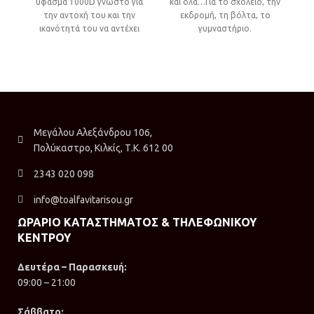
ύφασμα 1000D γνωστό για
και όλα…Για το σχολείο, την
την αντοχή του και την
εκδρομή, τη βόλτα, το
ικανότητά του να αντέχει
γυμναστήριο.
στο χρόνο και τις
καθημερινές φθορές.
Μεγάλου Αλεξάνδρου 106,
Πολύκαστρο, Κιλκίς, Τ.Κ. 612 00
2343 020 098
info@toalfavitarisou.gr
ΩΡΑΡΙΟ ΚΑΤΑΣΤΗΜΑΤΟΣ & ΤΗΛΕΦΩΝΙΚΟΥ
ΚΕΝΤΡΟΥ
Δευτέρα – Παρασκευή:
09:00 – 21:00
Σάββατο: