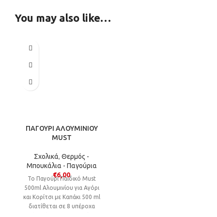
You may also like…
ΠΑΓΟΥΡΙ ΑΛΟΥΜΙΝΙΟΥ
MUST
Σχολικά
,
Θερμός -
Μπουκάλια - Παγούρια
€
6,00
Το Παγούρι Παιδικό Must
500ml Αλουμινίου για Αγόρι
και Κορίτσι με Καπάκι 500 ml
διατίθεται σε 8 υπέροχα
σχέδια (Butterfly, My Shiny