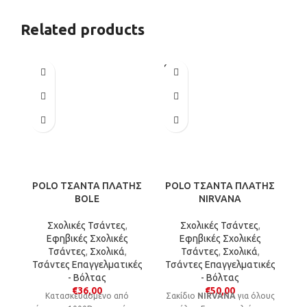
Star, My Cute Girl, Balloon
Girl, Space Rocket,
Related products
Astronaut, True Football,
Play More) και είναι ιδανικό
αξεσουάρ για το σχολείο, τη
SOLD
βόλτα και την παιδική χαρά.
OUT
POLO ΤΣΑΝΤΑ ΠΛΑΤΗΣ
POLO ΤΣΑΝΤΑ ΠΛΑΤΗΣ
P
BOLE
NIRVANA
Σχολικές Τσάντες
,
Σχολικές Τσάντες
,
Εφηβικές Σχολικές
Εφηβικές Σχολικές
Τσάντες
,
Σχολικά
,
Τσάντες
,
Σχολικά
,
Τσάντες Επαγγελματικές
Τσάντες Επαγγελματικές
- Βόλτας
- Βόλτας
€
36,00
€
50,00
Kατασκευασμένο από
Σακίδιο
NIRVANA
για όλους
μ