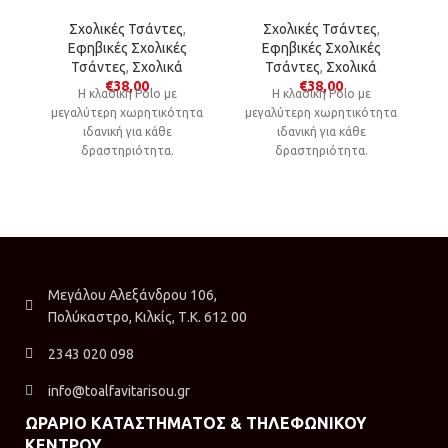
Σχολικές Τσάντες
,
Σχολικές Τσάντες
,
Εφηβικές Σχολικές
Εφηβικές Σχολικές
Τσάντες
,
Σχολικά
Τσάντες
,
Σχολικά
€
38,00
€
38,00
Η κλασική Polo με
Η κλασική Polo με
μεγαλύτερη χωρητικότητα
μεγαλύτερη χωρητικότητα
μ
ιδανική για κάθε
ιδανική για κάθε
δραστηριότητα.
δραστηριότητα.
Μεγάλου Αλεξάνδρου 106,
Πολύκαστρο, Κιλκίς, Τ.Κ. 612 00
2343 020 098
info@toalfavitarisou.gr
ΩΡΑΡΙΟ ΚΑΤΑΣΤΗΜΑΤΟΣ & ΤΗΛΕΦΩΝΙΚΟΥ
ΚΕΝΤΡΟΥ