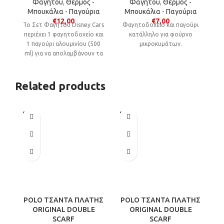
Φαγητού
,
Θερμός -
Φαγητού
,
Θερμός -
Μπουκάλια - Παγούρια
Μπουκάλια - Παγούρια
€
12,00
€
7,00
Το Σετ Φαγητού Disney Cars
Φαγητοδοχείο και παγούρι
περιέχει 1 φαγητοδοχείο και
κατάλληλο για φούρνο
1 παγούρι αλουμινίου (500
μικροκυμάτων.
ml) για να απολαμβάνουν τα
παιδιά κάθε στιγμή το
σπιτικό τους γεύμα στο
σχολείο, στη παιδική χαρά,
Related products
στη βόλτα και όχι μόνο!
SOLD
SOLD
OUT
OUT
POLO ΤΣΑΝΤΑ ΠΛΑΤΗΣ
POLO ΤΣΑΝΤΑ ΠΛΑΤΗΣ
P
ORIGINAL DOUBLE
ORIGINAL DOUBLE
SCARF
SCARF