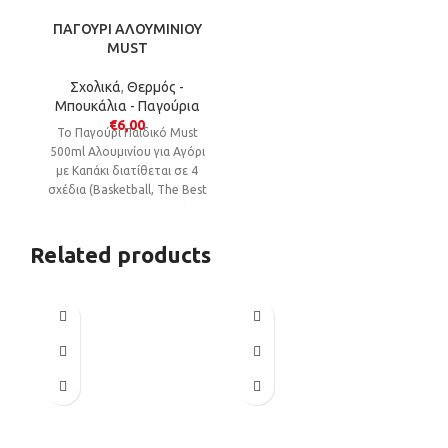
ΠΑΓΟΥΡΙ ΑΛΟΥΜΙΝΙΟΥ
MUST
Σχολικά
,
Θερμός -
Μπουκάλια - Παγούρια
€
6,00
Το Παγούρι Παιδικό Must
500ml Αλουμινίου για Αγόρι
με Καπάκι διατίθεται σε 4
σχέδια (Basketball, The Best
Gamer, Safari, Up To The
Stars) και είναι ιδανικό
αξεσουάρ για το σχολείο και
Related products
τη βόλτα.
SO
O