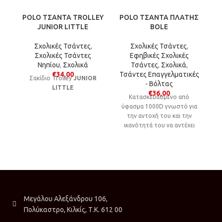
POLO ΤΣΑΝΤΑ TROLLEY
POLO ΤΣΑΝΤΑ ΠΛΑΤΗΣ
P
JUNIOR LITTLE
BOLE
Σχολικές Τσάντες
,
Σχολικές Τσάντες
,
Σχολικές Τσάντες
Εφηβικές Σχολικές
Νηπίου
,
Σχολικά
Τσάντες
,
Σχολικά
,
€
34,00
Τσάντες Επαγγελματικές
Σακίδιο Trolley
JUNIOR
- Βόλτας
LITTLE
€
36,00
Kατασκευασμένο από
μ
ύφασμα 1000D γνωστό για
την αντοχή του και την
ικανότητά του να αντέχει
στο χρόνο και τις
καθημερινές φθορές.
Μεγάλου Αλεξάνδρου 106,
Πολύκαστρο, Κιλκίς, Τ.Κ. 612 00