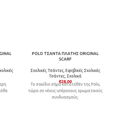
GINAL
POLO ΤΣΑΝΤΑ ΠΛΑΤΗΣ ORIGINAL
POL
SCARF
Σχολικ
χολικές
Σχολικές Τσάντες
,
Εφηβικές Σχολικές
Τσάντες
,
Σχολικά
Το μον
€
28,00
τερη
Το σακίδιο σήμα κατατεθέν της Polo,
επέκ
κάθε
τώρα σε νέους υπέροχους χρωματικούς
χωρ
συνδυασμούς.