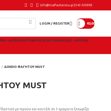
info@toalfavitarisou.gr
2343 020098
LOGIN / REGISTER
€
0,00
ΑΦΉ – ΔΙΌΡΘΩΣΗ
ΤΣΆΝΤΕΣ ΕΠΑΓΓΕΛΜΑΤΙΚΈΣ – ΒΌΛΤΑΣ
ύ
ΔΟΧΕΙΟ ΦΑΓΗΤΟΥ MUST
ΗΤΟΥ MUST
λαστικό με πιρούνι και κουτάλι σε 3 χρώματα ξεχωρίζει