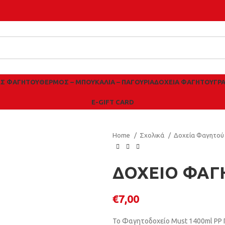
ΕΣ ΦΑΓΗΤΟΎ
ΘΕΡΜΌΣ – ΜΠΟΥΚΆΛΙΑ – ΠΑΓΟΎΡΙΑ
ΔΟΧΕΊΑ ΦΑΓΗΤΟΎ
ΓΡ
E-GIFT CARD
Home
Σχολικά
Δοχεία Φαγητο
ΔΟΧΕΙΟ ΦΑΓ
€
7,00
Το Φαγητοδοχείο Must 1400ml PP Π